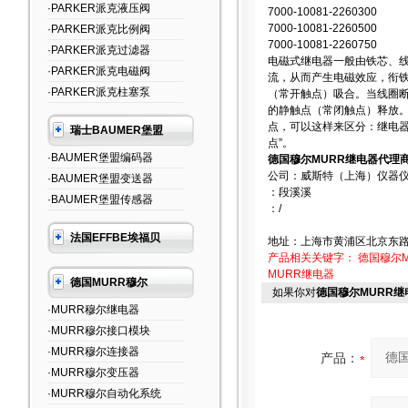
·PARKER派克液压阀
7000-10081-2260300
7000-10081-2260500
·PARKER派克比例阀
7000-10081-2260750
·PARKER派克过滤器
电磁式继电器一般由铁芯、
·PARKER派克电磁阀
流，从而产生电磁效应，衔
·PARKER派克柱塞泵
（常开触点）吸合。当线圈
的静触点（常闭触点）释放。
点，可以这样来区分：继电器
瑞士BAUMER堡盟
点”。
·BAUMER堡盟编码器
德国穆尔MURR继电器代理商
公司：威斯特（上海）仪器
·BAUMER堡盟变送器
：段溪溪
·BAUMER堡盟传感器
：/
法国EFFBE埃福贝
地址：上海市黄浦区北京东路6
产品相关关键字：
德国穆尔M
MURR继电器
德国MURR穆尔
如果你对
德国穆尔MURR继
·MURR穆尔继电器
·MURR穆尔接口模块
·MURR穆尔连接器
产品：
·MURR穆尔变压器
·MURR穆尔自动化系统