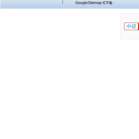
GoogleSitemap
ICP备: