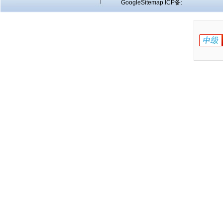
GoogleSitemap
ICP备: