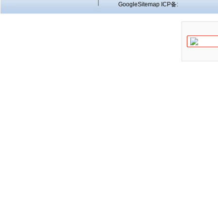
GoogleSitemap
ICP备: