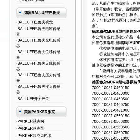
流，从而产生电磁效应，衔铁
（常开触点）吸合。当线圈断
德国BALLUFF巴鲁夫
的静触点（常闭触点）释放。
点，可 以这样来区分：继电
·BALLUFF巴鲁夫视觉
点”。
·BALLUFF巴鲁夫电容传感
德国穆尔MURR继电器原装
器
本公司专业代理穆尔产品，电源
·BALLUFF巴鲁夫光电传感
如果你要选用德国
穆尔MUR
器
①控制电路的电源电压，能
·BALLUFF巴鲁夫位移传感
②被控制电路中的电压和
器
③被控电路需要几组、什么
·BALLUFF巴鲁夫无线传感
继电器提供足够的工作电流
器
2.查阅有关资料确定使用
·BALLUFF巴鲁夫压力传感
料核对是否可以利用。zui
器
德国穆尔MURR继电器原装
·BALLUFF巴鲁夫接近传感
7000-10081-0460150
器
7000-10081-0460300
·BALLUFF开关开关
7000-10081-0460500
7000-10081-0460750
7000-10081-0461000
美国PARKER派克
7000-10081-0560150
·PARKER派克阀
7000-10081-0560300
7000-10081-0560500
·PARKER派克泵
7000-10081-0560750
·PARKER派克齿轮泵
7000-10081-0561000