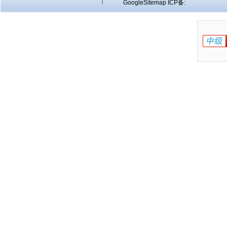
GoogleSitemap
ICP备: