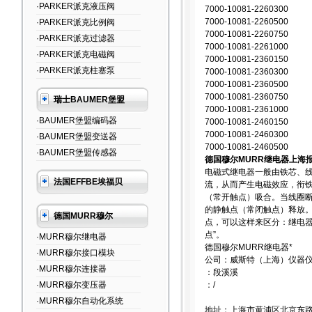
·PARKER派克液压阀
7000-10081-2260300
7000-10081-2260500
·PARKER派克比例阀
7000-10081-2260750
·PARKER派克过滤器
7000-10081-2261000
·PARKER派克电磁阀
7000-10081-2360150
·PARKER派克柱塞泵
7000-10081-2360300
7000-10081-2360500
7000-10081-2360750
瑞士BAUMER堡盟
7000-10081-2361000
·BAUMER堡盟编码器
7000-10081-2460150
7000-10081-2460300
·BAUMER堡盟变送器
7000-10081-2460500
·BAUMER堡盟传感器
德国穆尔MURR继电器上海
电磁式继电器一般由铁芯、
法国EFFBE埃福贝
流，从而产生电磁效应，衔
（常开触点）吸合。当线圈
的静触点（常闭触点）释放。
德国MURR穆尔
点，可以这样来区分：继电器
点”。
·MURR穆尔继电器
德国穆尔MURR继电器*
·MURR穆尔接口模块
公司：威斯特（上海）仪器
·MURR穆尔连接器
：段溪溪
·MURR穆尔变压器
：/
·MURR穆尔自动化系统
地址：上海市黄浦区北京东路6