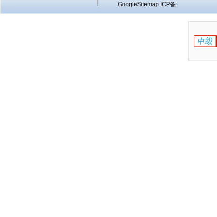
GoogleSitemap
ICP备: