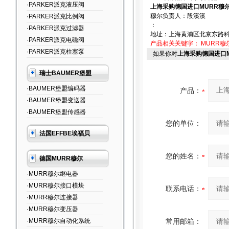
·PARKER派克液压阀
上海采购德国进口MURR穆
穆尔负责人：段溪溪
·PARKER派克比例阀
：
·PARKER派克过滤器
地址：上海黄浦区北京东路科
·PARKER派克电磁阀
产品相关关键字：
MURR穆
·PARKER派克柱塞泵
如果你对
上海采购德国进口
瑞士BAUMER堡盟
·BAUMER堡盟编码器
产品：
·BAUMER堡盟变送器
·BAUMER堡盟传感器
您的单位：
法国EFFBE埃福贝
您的姓名：
德国MURR穆尔
·MURR穆尔继电器
·MURR穆尔接口模块
联系电话：
·MURR穆尔连接器
·MURR穆尔变压器
·MURR穆尔自动化系统
常用邮箱：