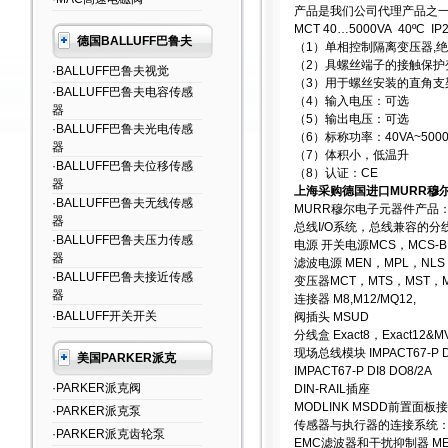
产品是我们公司代理产品之
MCT 40…5000VA 40ºC IP
德国BALLUFF巴鲁夫
（1）单相控制隔离变压器,绝缘
（2）具螺丝端子的接触保护
·BALLUFF巴鲁夫视觉
（3）用于螺丝安装的直角支
·BALLUFF巴鲁夫电容传感
（4）输入电压：可选
器
（5）输出电压：可选
·BALLUFF巴鲁夫光电传感
（6）标称功率：40VA~5000
器
（7）体积小，低温升
·BALLUFF巴鲁夫位移传感
（8）认证：CE
器
上海采购德国进口MURR穆
·BALLUFF巴鲁夫无线传感
MURR穆尔电子元器件产品
器
总线I/O系统，总线兼容的
·BALLUFF巴鲁夫压力传感
电源 开关电源MCS，MCS-B，E
器
滤波电源 MEN，MPL，NLS
·BALLUFF巴鲁夫接近传感
变压器MCT，MTS，MST，
器
连接器 M8,M12/MQ12,
·BALLUFF开关开关
阀插头 MSUD
分线盒 Exact8，Exact12&MV
现场总线模块 IMPACT67-P DI16
美国PARKER派克
IMPACT67-P DI8 DO8/2A
·PARKER派克阀
DIN-RAIL插座
MODLINK MSDD前置
·PARKER派克泵
传感器与执行器的连接系统
·PARKER派克齿轮泵
EMC滤波器和干扰抑制器 ME