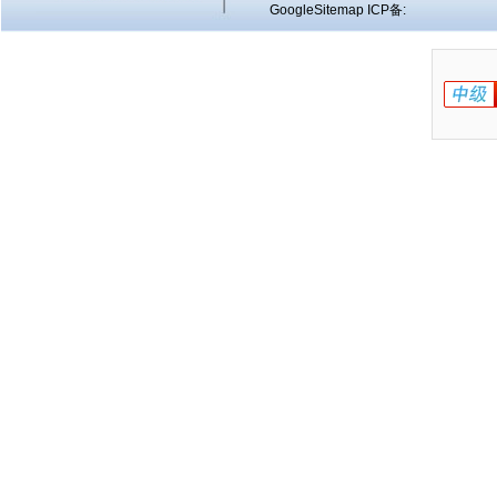
GoogleSitemap
ICP备: