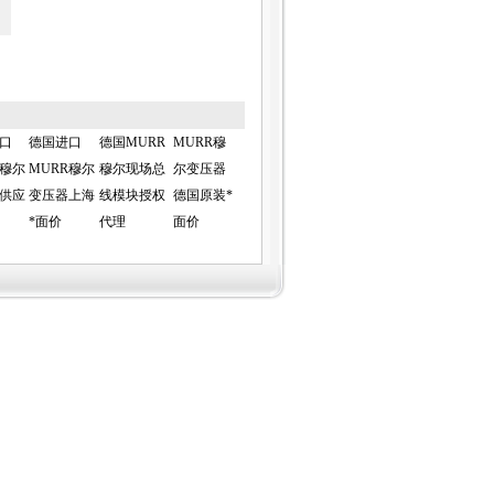
口
德国进口
德国MURR
MURR穆
R穆尔
MURR穆尔
穆尔现场总
尔变压器
供应
变压器上海
线模块授权
德国原装*
*面价
代理
面价