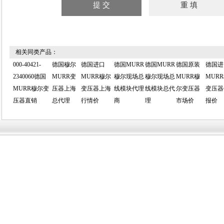
相关同类产品：
000-40421-
德国穆尔
德国进口
德国MURR
德国MURR
德国原装
德国进
2340060德国
MURR变
MURR穆尔
穆尔现场总
穆尔现场总
MURR穆
MUR
MURR穆尔变
压器上海
变压器上海
线模块代理
线模块总代
尔变压器
变压器
压器直销
总代理
行情价
商
理
市场价
报价