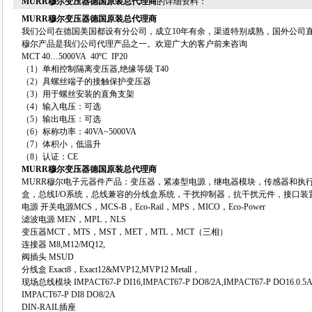
MURR穆尔变压器德国原装总代理商
的详细资料：
MURR穆尔变压器德国原装总代理商
我们公司在德国美国都设有分公司，成立10年有余，渠道特别成熟，国外公司
穆尔产品是我们公司代理产品之一。欢迎广大的客户前来咨询
MCT 40…5000VA 40ºC IP20
（1）单相控制隔离变压器,绝缘等级 T40
（2）具螺丝端子的接触保护变压器
（3）用于螺丝安装的直角支架
（4）输入电压：可选
（5）输出电压：可选
（6）标称功率：40VA~5000VA
（7）体积小，低温升
（8）认证：CE
MURR穆尔变压器德国原装总代理商
MURR穆尔电子元器件产品：变压器，紧凑型电源，继电器模块，传感器和执
盒，总线I/O系统，总线兼容的分线盒系统，干扰抑制器，抗干扰元件，接口装
电源 开关电源MCS，MCS-B，Eco-Rail，MPS，MICO，Eco-Power
滤波电源 MEN，MPL，NLS
变压器MCT，MTS，MST，MET，MTL，MCT（三相）
连接器 M8,M12/MQ12,
阀插头 MSUD
分线盒 Exact8，Exact12&MVP12,MVP12 Metall，
现场总线模块 IMPACT67-P DI16,IMPACT67-P DO8/2A,IMPACT67-P DO16.0.5A
IMPACT67-P DI8 DO8/2A
DIN-RAIL插座