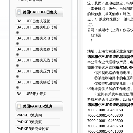
流，从而产生电磁效应，衔铁
（常开触点）吸合。当线圈断
德国BALLUFF巴鲁夫
的静触点（常闭触点）释放。
点，可 以这样来区分：继电
·BALLUFF巴鲁夫视觉
点”。
·BALLUFF巴鲁夫电容传感
公司：威斯特（上海）仪器
器
：段溪溪
·BALLUFF巴鲁夫光电传感
：/
器
·BALLUFF巴鲁夫位移传感
地址：上海市黄浦区北京东路6
器
德国穆尔MURR继电器现货
·BALLUFF巴鲁夫无线传感
本公司专业代理穆尔产品，电源
器
如果你要选用德国
穆尔MUR
·BALLUFF巴鲁夫压力传感
①控制电路的电源电压，能
器
②被控制电路中的电压和
·BALLUFF巴鲁夫接近传感
③被控电路需要几组、什么
器
继电器提供足够的工作电流
·BALLUFF开关开关
2.查阅有关资料确定使用
料核对是否可以利用。zui
德国穆尔MURR继电器现货
美国PARKER派克
7000-10081-0460150
·PARKER派克阀
7000-10081-0460300
7000-10081-0460500
·PARKER派克泵
7000-10081-0460750
·PARKER派克齿轮泵
7000-10081-0461000