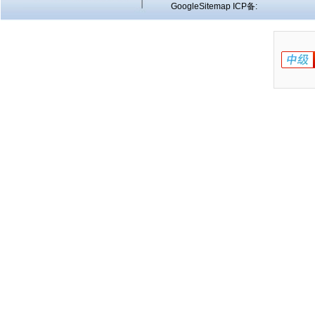
GoogleSitemap
ICP备: