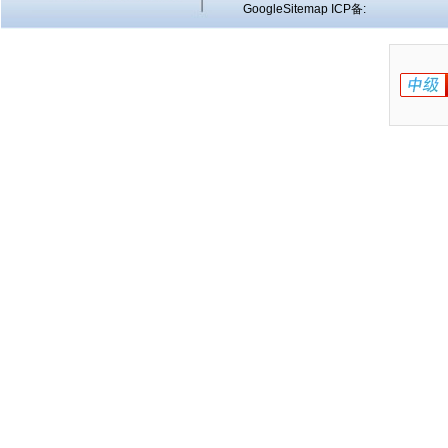
GoogleSitemap
ICP备: