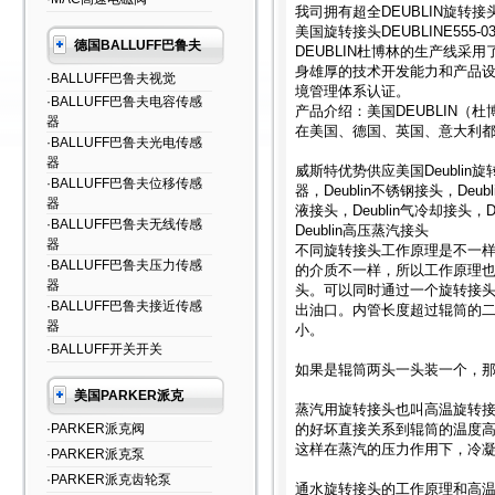
我司拥有超全DEUBLIN旋转接
美国旋转接头DEUBLINE555-03
德国BALLUFF巴鲁夫
DEUBLIN杜博林的生产线
身雄厚的技术开发能力和产品设计经
·BALLUFF巴鲁夫视觉
境管理体系认证。
·BALLUFF巴鲁夫电容传感
产品介绍：美国DEUBLIN（
器
在美国、德国、英国、意大利
·BALLUFF巴鲁夫光电传感
器
威斯特优势供应美国Deublin旋转接
·BALLUFF巴鲁夫位移传感
器，Deublin不锈钢接头，Deub
器
液接头，Deublin气冷却接头，D
·BALLUFF巴鲁夫无线传感
Deublin高压蒸汽接头
器
不同旋转接头工作原理是不一
·BALLUFF巴鲁夫压力传感
的介质不一样，所以工作原理
器
头。可以同时通过一个旋转接
·BALLUFF巴鲁夫接近传感
出油口。内管长度超过辊筒的
器
小。
·BALLUFF开关开关
如果是辊筒两头一头装一个，
美国PARKER派克
蒸汽用旋转接头也叫高温旋转
·PARKER派克阀
的好坏直接关系到辊筒的温度
这样在蒸汽的压力作用下，冷
·PARKER派克泵
·PARKER派克齿轮泵
通水旋转接头的工作原理和高