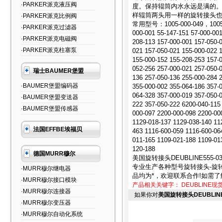
·PARKER派克液压阀
度。保持辊筒内水永远是满的
样辊筒两头用一样的旋转接头
·PARKER派克比例阀
常用型号：1005-000-049，1005-02
·PARKER派克过滤器
000-001 55-147-151 57-000-001
·PARKER派克电磁阀
208-113 157-000-001 157-050-0
·PARKER派克柱塞泵
021 157-050-021 155-000-022 
155-000-152 155-208-253 157-0
052-256 257-000-021 257-050-0
瑞士BAUMER堡盟
136 257-050-136 255-000-284 
·BAUMER堡盟编码器
355-000-002 355-064-186 357-0
064-328 357-000-019 357-050-0
·BAUMER堡盟变送器
222 357-050-222 6200-040-115
·BAUMER堡盟传感器
000-097 2200-000-098 2200-00
1129-018-137 1129-038-140 11
法国EFFBE埃福贝
463 1116-600-059 1116-600-06
011-165 1109-021-188 1109-01
120-188
德国MURR穆尔
美国旋转接头DEUBLINE555-03
专业生产各种型号旋转接头-旋转
·MURR穆尔继电器
品均为*，欢迎联系合作!如需了解更
·MURR穆尔接口模块
产品相关关键字：
DEUBLINE现
·MURR穆尔连接器
如果你对
美国旋转接头DEUBLINE5
·MURR穆尔变压器
·MURR穆尔自动化系统