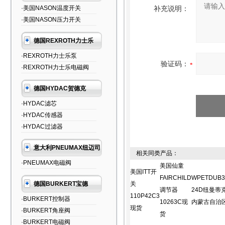
·美国NASON温度开关
补充说明：
·美国NASON压力开关
德国REXROTH力士乐
·REXROTH力士乐泵
验证码：
·REXROTH力士乐电磁阀
德国HYDAC贺德克
·HYDAC滤芯
·HYDAC传感器
·HYDAC过滤器
意大利PNEUMAX纽迈司
相关同类产品：
·PNEUMAX电磁阀
美国仙童
美国ITT开
FAIRCHILD
WPETDUB3
德国BURKERT宝德
关
调节器
24D纽曼蒂
110P42C3
·BURKERT控制器
10263C现
内蒙古自治
现货
·BURKERT角座阀
货
·BURKERT电磁阀