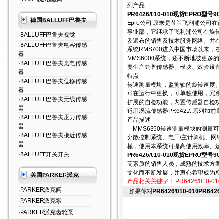
列产品
PR6426/010-010现货EPRO型号
德国BALLUFF巴鲁夫
Epro公司 原来是荷兰飞利浦公司
事业部，它继承了飞利浦公司在旋
·BALLUFF巴鲁夫视觉
及遍布的销售及技术服务网络。并在
·BALLUFF巴鲁夫电容传感
系统RMS700进入中国市场以来
器
MMS6000系统，还不断地被更
·BALLUFF巴鲁夫光电传感
要生产销售传感器、模块、效验设
器
特点
·BALLUFF巴鲁夫位移传感
转速测量模块，监测轴的旋转速度
器
可在运行中更换，可单独使用，冗
·BALLUFF巴鲁夫无线传感
扩展的自检功能，内置传感器自检
器
适用涡流传感器PR642./..系列加前置
·BALLUFF巴鲁夫压力传感
产品描述
器
MMS6350转速测量模块的测量
·BALLUFF巴鲁夫接近传感
分散控制系统、电厂/主计算机、网
器
械，使用本系统可提高使用效率、
·BALLUFF开关开关
PR6426/010-010现货EPRO型号
高素质的销售人员，成熟的技术方
文化而不断发展，并衷心希望成为
美国PARKER派克
产品相关关键字：
PR6426/010-01
·PARKER派克阀
如果你对
PR6426/010-010PR6
·PARKER派克泵
·PARKER派克齿轮泵