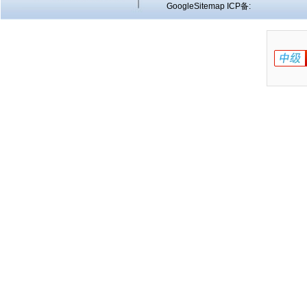
GoogleSitemap
ICP备: