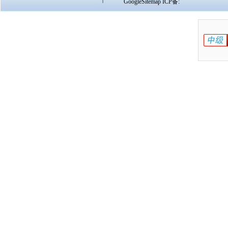
GoogleSitemap
ICP备: