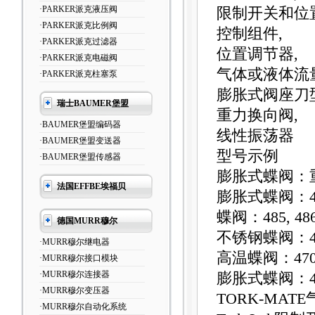
·PARKER派克液压阀
限制开关和位
·PARKER派克比例阀
控制组件,
·PARKER派克过滤器
位置调节器,
·PARKER派克电磁阀
气体或液体流
·PARKER派克柱塞泵
膨胀式阀座刀
瑞士BAUMER堡盟
重力换向阀,
·BAUMER堡盟编码器
线性振荡器
·BAUMER堡盟变送器
型号示例
·BAUMER堡盟传感器
膨胀式蝶阀：重载
法国EFFBE埃福贝
膨胀式蝶阀：485,
蝶阀：485, 486
德国MURR穆尔
不锈钢蝶阀：4
·MURR穆尔继电器
高温蝶阀：47
·MURR穆尔接口模块
·MURR穆尔连接器
膨胀式蝶阀：43
·MURR穆尔变压器
TORK-MAT
·MURR穆尔自动化系统