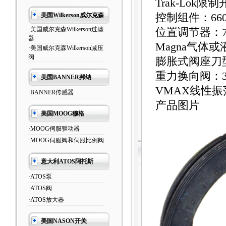
Trak-Lok
美国Wilkerson威尔克森
控制组件：660
·美国威尔克森Wilkerson过滤
位置调节器：70
器
Magna气体或
·美国威尔克森Wilkerson减压
阀
膨胀式阀座刀型
重力换向阀：3
美国BANNER邦纳
VMAX线性振
·BANNER传感器
产品图片
美国MOOG穆格
·MOOG伺服驱动器
·MOOG伺服阀和伺服比例阀
意大利ATOS阿托斯
·ATOS泵
·ATOS阀
·ATOS放大器
美国NASON开关