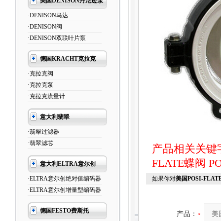
美国DENISON丹尼逊泵
·DENISON马达
·DENISON阀
·DENISON双联叶片泵
德国KRACHT克拉克
·克拉克阀
·克拉克泵
·克拉克流量计
意大利翡翠
·翡翠过滤器
·翡翠滤芯
产品相关关键
FLATE蝶阀
P
意大利ELTRA意尔创
·ELTRA意尔创绝对值编码器
如果你对
美国POSI-FL
·ELTRA意尔创增量型编码器
德国FESTO费斯托
产品：