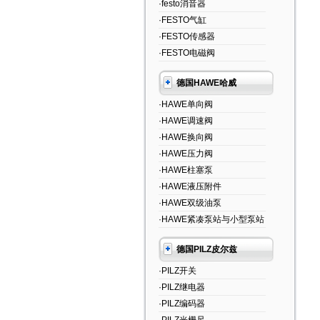
·festo消音器
·FESTO气缸
·FESTO传感器
·FESTO电磁阀
德国HAWE哈威
·HAWE单向阀
·HAWE调速阀
·HAWE换向阀
·HAWE压力阀
·HAWE柱塞泵
·HAWE液压附件
·HAWE双级油泵
·HAWE紧凑泵站与小型泵站
德国PILZ皮尔兹
·PILZ开关
·PILZ继电器
·PILZ编码器