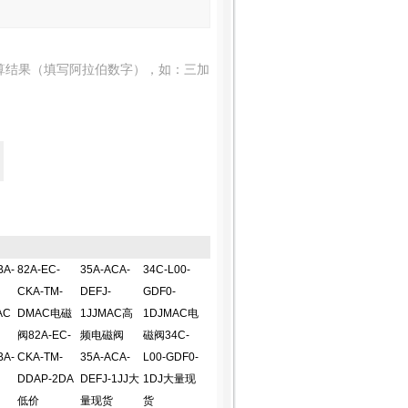
算结果（填写阿拉伯数字），如：三加
BA-
82A-EC-
35A-ACA-
34C-L00-
CKA-TM-
DEFJ-
GDF0-
AC
DMAC电磁
1JJMAC高
1DJMAC电
阀82A-EC-
频电磁阀
磁阀34C-
BA-
CKA-TM-
35A-ACA-
L00-GDF0-
DDAP-2DA
DEFJ-1JJ大
1DJ大量现
低价
量现货
货