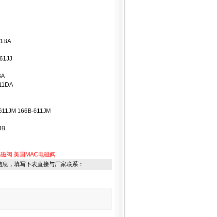
-1BA
61JJ
BA
111DA
11JM 166B-611JM
JB
电磁阀
美国MAC电磁阀
信息，填写下表直接与厂家联系：