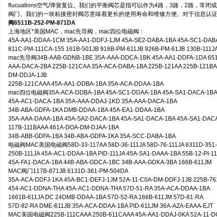
flucuations空气/弹簧复位。我们的平衡阀芯是指可以作为4路，3路，2路，
阀门。我们的一块粘接密封阀芯意味着更长的使用寿命和维修方便。对于信息认证(如U
阀6511B-252-PM-871DA
上海地区*美国MAC，mac先导阀，mac四位电磁阀：
45A-AA1-DDAA-1CM 35A-AA1-DDFJ-1JM 45A-SE2-DABA-1BA 45A-SC1-DABA
811C-PM-111CA-155 161B-501JB 916B-PM-611JB 926B-PM-61JB 130B-111J
mac先导阀34B-AAB-GDNB-1BE 35A-AAA-DDCA-1BK 45A-AA1-DDFA-1DA 6511
AAA-DACA-2BA 225B-121CAA 35A-ACA-DABA-1BA 225B-121AA 225B-121BA 2
DM-DDJA-1JB
225B-121CAAA 45A-AA1-DDBA-1BA 35A-ACA-DDAA-1BA
mac四位电磁阀35A-ACA-DDBA-1BA 45A-SC1-DDAA-1BA 45A-SA1-DACA-1B
45A-AC1-DACA-1BA 35A-AAA-DDAJ-1KD 35A-AAA-DACA-1BA
34B-ABA-GDFA-1KA DMB-DDAA-1BA 45A-EA1-DDAA-1BA
35A-AAA-DAAA-1BA 45A-SA2-DACA-1BA 45A-SA1-DACA-1BA 45A-SA1-DAC
117B-111BAAA 461A-DOA-DM-DJAA-1BA
34B-ABB-GDFA-1BA 34B-ABA-GDFA-1KA 35A-SCC-DABA-1BA
电磁阀MAC美国电磁阀58D-33-117AA 58D-36-111JA 58D-76-111JA 6311D-351-P
250B-111JA 45A-AC1-DDAA-1BA PID-111JA 45A-SA1-DAAA-1BA 55B-12-PI-1
45A-FA1-DACA-1BA 44B-ABA-GDCA-1BC 34B-AAA-GDKA-3BA 166B-611JM
MAC阀门117B-871JB 6131D-361-PM-504DA
35A-ACA-DDFJ-1KA 45A-BC1-DEFJ-1JM 52A-11-C0A-DM-DDFJ-1JB 225B-76
454-AC1-DDNA-THA 45A-AC1-DDNA-THA 57D-51-RA 35A-ACA-DDAA-1BA
1661B-611JA DC 24DMB-DDAA-1BA 57D-52-RA 166B-611JM 57D-81-RA
57D-82-RA DME-611JB 35A-ACA-DDAA-1BA PID-611JM 36A-AZA-EAAA-EJT
MAC美国电磁阀225B-111CAAA 250B-611CAAA 45A-AA1-DDAJ-0KA 52A-11-D