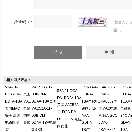
验证码：
请输入计
四=7
相关同类产品：
52A-11-
MAC52A-11-
34B-AAA-
36A-SCC-
34C-A
52A-11-DOA-
DOA-DM-
美国
D0B-DM-
GDNA-
JDA0-
GDFA-
DM-DDFA-1BA
DDFA-1BA
MAC
DDAA-1BA美国
1BAmac电
1KA0389美
1GAM
美国MAC52A-
美国MAC
电磁
MAC52A-11-
磁阀34B-
国MAC电磁
电磁阀
11-DOA-DM-
安全 高速
阀先
D0B-DM-
AAA-
阀36A-SCC-
34C-A
DDFA-1BA电磁
电磁阀现
导式
DDAA-1BA电磁
GDNA-
JDA0-
GDFA-
阀代理
货
阀直销
1BA*
1KA0389*
1GA