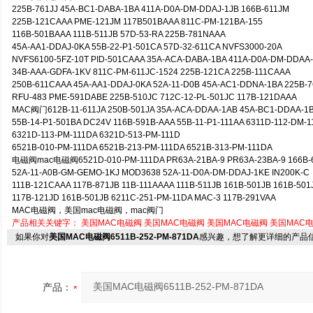
225B-761JJ 45A-BC1-DABA-1BA 411A-D0A-DM-DDAJ-1JB 166B-611JM
225B-121CAAA PME-121JM 117B501BAAA 811C-PM-121BA-155
116B-501BAAA 111B-511JB 57D-53-RA 225B-781NAAA
45A-AA1-DDAJ-0KA 55B-22-P1-501CA 57D-32-611CA NVFS3000-20A
NVFS6100-5FZ-10T PID-501CAAA 35A-ACA-DABA-1BA 411A-D0A-DM-DDAA
34B-AAA-GDFA-1KV 811C-PM-611JC-1524 225B-121CA 225B-111CAAA
250B-611CAAA 45A-AA1-DDAJ-0KA 52A-11-D0B 45A-AC1-DDNA-1BA 225B-7
RFU-483 PME-591DABE 225B-510JC 712C-12-PL-501JC 117B-121DAAA
MAC阀门612B-11-611JA 250B-501JA 35A-ACA-DDAA-1AB 45A-BC1-DDAA-1
55B-14-P1-501BA DC24V 116B-591B-AAA 55B-11-P1-111AA 6311D-112-DM-
6321D-113-PM-111DA 6321D-513-PM-111D
6521B-010-PM-111DA 6521B-213-PM-111DA 6521B-313-PM-111DA
电磁阀mac电磁阀6521D-010-PM-111DA PR63A-21BA-9 PR63A-23BA-9 166B-6
52A-11-A0B-GM-GEMO-1KJ MOD3638 52A-11-D0A-DM-DDAJ-1KE IN200K-C
111B-121CAAA 117B-871JB 11B-111AAAA 111B-511JB 161B-501JB 161B-501
117B-121JD 161B-501JB 6211C-251-PM-11DA MAC-3 117B-291VAA
MAC电磁阀，美国mac电磁阀，mac阀门
产品相关关键字：
美国MAC电磁阀
美国MAC电磁阀
美国MAC电磁阀
美国MAC
如果你对
美国MAC电磁阀6511B-252-PM-871DA
感兴趣，想了解更详细的产品
产品：