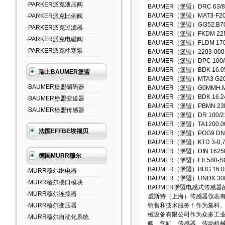
·PARKER派克液压阀
BAUMER（堡盟）DRC 63/811.1
BAUMER（堡盟）MAT3-F20
·PARKER派克比例阀
BAUMER（堡盟）GI352.B7
·PARKER派克过滤器
BAUMER（堡盟）FKDM 22N
·PARKER派克电磁阀
BAUMER（堡盟）FLDM 170G
·PARKER派克柱塞泵
BAUMER（堡盟）2203-000
BAUMER（堡盟）DPC 100/816
BAUMER（堡盟）BDK 16.05
瑞士BAUMER堡盟
BAUMER（堡盟）MTA3 G20 N1
·BAUMER堡盟编码器
BAUMER（堡盟）G0MMH.M
BAUMER（堡盟）BDK 16.24
·BAUMER堡盟变送器
BAUMER（堡盟）PBMN 23
·BAUMER堡盟传感器
BAUMER（堡盟）DR 100/211.1
BAUMER（堡盟）TA1200.0
法国EFFBE埃福贝
BAUMER（堡盟）POG9 DN 
BAUMER（堡盟）KTD 3-0,7 
BAUMER（堡盟）DIN 16258-
德国MURR穆尔
BAUMER（堡盟）EIL580-SC1
BAUMER（堡盟）BHG 16.05
·MURR穆尔继电器
BAUMER（堡盟）UNDK 30I
·MURR穆尔接口模块
BAUMER堡盟电感式传感器
·MURR穆尔连接器
威斯特（上海）传感器仪表有
·MURR穆尔变压器
销售和技术服务！作为集科、
械设备有限公司作为众多工
·MURR穆尔自动化系统
阀、气缸、传感器、传动机