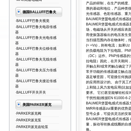
产品的研制，在生产的精度
厚的基础和地位，产品种类
德国BALLUFF巴鲁夫
光传感器、色彩传感器、重
BAUMER堡盟电感式传感器
·BALLUFF巴鲁夫视觉
BAUMER堡盟电感式传感
·BALLUFF巴鲁夫电容传感
场，电磁场从开关的感应表
器
而使振荡器输出的电压发生
·BALLUFF巴鲁夫光电传感
当扫描范围内存在物体时，传
器
(≈ +Vs)，则有电流；如果U
·BALLUFF巴鲁夫位移传感
的负载电阻为下拉电阻。PNP
器
（DC）运作。PNP传感器的
·BALLUFF巴鲁夫无线传感
拉电阻）因此，在开关期间，
器
开触点和/或常闭触点确定了
·BALLUFF巴鲁夫压力传感
常开功能的传感器建立触点连接
器
器足够坚固，可迎接任何挑战
·BALLUFF巴鲁夫接近传感
的应用而设计的。 由于其工作
器
上和陆上风力发电应用(比如
·BALLUFF开关开关
要求。 它们甚至能够轻松应
干扰性能(根据EN 61000-
BAUMER堡盟电感式传感
美国PARKER派克
IWRR传感器zui重要的
·PARKER派克阀
型号众多，可提供灵活的安
BAUMER堡盟电感式传感器 i
·PARKER派克泵
量，振动等转换成线圈的自
·PARKER派克齿轮泵
换。