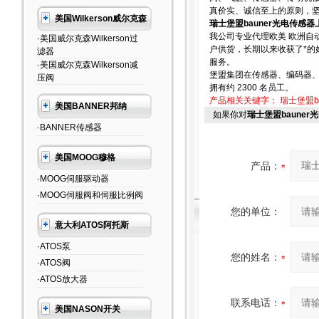
真价实、诚信至上的原则，坚
美国Wilkerson威尔克森
瑞士堡盟bauner光电传感
我公司专业代理欧美 欧洲自
·美国威尔克森Wilkerson过
户供货，长期以来收获了*
滤器
服务。
·美国威尔克森Wilkerson减
堡盟集团在传感器、编码器、过
压阀
拥有约 2300 名员工。
产品相关关键字：
瑞士堡盟ba
美国BANNER邦纳
如果你对
瑞士堡盟baune
·BANNER传感器
美国MOOG穆格
产品：
·MOOG伺服驱动器
·MOOG伺服阀和伺服比例阀
您的单位：
意大利ATOS阿托斯
·ATOS泵
您的姓名：
·ATOS阀
·ATOS放大器
联系电话：
美国NASON开关