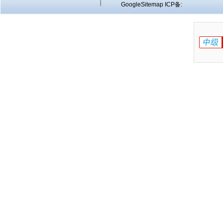
GoogleSitemap
ICP备: