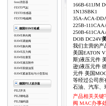
·festo消音器
166B-611JM D
·FESTO气缸
1N13SBK1
·FESTO传感器
35A-ACA-DDA
·FESTO电磁阀
225B-111CAA
德国HAWE哈威
250B-611CAA
·HAWE单向阀
DOB DC24V
·HAWE调速阀
我们主营的产品
·HAWE换向阀
美国EATON 
·HAWE压力阀
·HAWE柱塞泵
斯)液压元件 美
·HAWE液压附件
逊)液压元件 德
·HAWE双级油泵
元件 美国MOO
·HAWE紧凑泵站与小型泵站
等经过公司所
德国PILZ皮尔兹
石油、汽车、
·PILZ开关
产品相关关键
·PILZ继电器
·PILZ编码器
阀
MAC办事