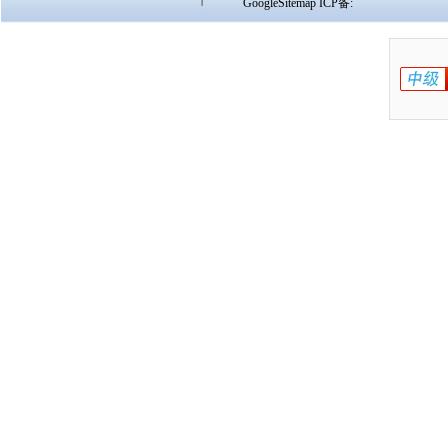
GoogleSitemap
ICP备: