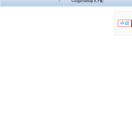
GoogleSitemap
ICP备: