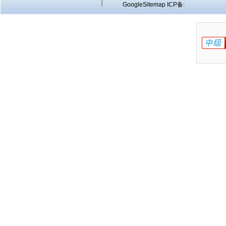
GoogleSitemap
ICP备: