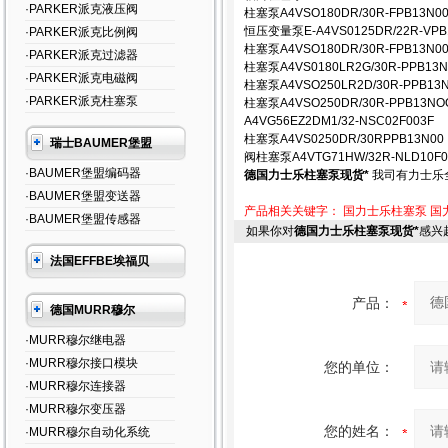
·PARKER派克液压阀
柱塞泵A4VSO180DR/30R-FPB13N0
恒压变量泵E-A4VS0125DR/22R-VPB
·PARKER派克比例阀
柱塞泵A4VSO180DR/30R-FPB13N0
·PARKER派克过滤器
柱塞泵A4VS0180LR2G/30R-PPB13
·PARKER派克电磁阀
柱塞泵A4VSO250LR2D/30R-PPB13
·PARKER派克柱塞泵
柱塞泵A4VSO250DR/30R-PPB13NO
A4VG56EZ2DM1/32-NSC02F003F
柱塞泵A4VS0250DR/30RPPB13N00
瑞士BAUMER堡盟
阀柱塞泵A4VTG71HW/32R-NLD10F0
·BAUMER堡盟编码器
德国力士乐柱塞泵现货*
我司有力士乐
·BAUMER堡盟变送器
产品相关关键字：
国力士乐柱塞泵
国
·BAUMER堡盟传感器
如果你对
德国力士乐柱塞泵现货*
感兴
法国EFFBE埃福贝
产品：
德国MURR穆尔
·MURR穆尔继电器
·MURR穆尔接口模块
您的单位：
·MURR穆尔连接器
·MURR穆尔变压器
您的姓名：
·MURR穆尔自动化系统