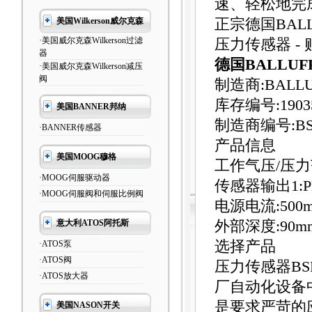
速、轻松地完
美国Wilkerson威尔克森
正宗德国BAL
·美国威尔克森Wilkerson过滤
压力传感器 -
器
德国BALLU
·美国威尔克森Wilkerson减压
阀
制造商:BALLU
库存编号:1903
美国BANNER邦纳
制造商编号:BSP 
·BANNER传感器
产品信息
美国MOOG穆格
工作气压/压力范围:
·MOOG伺服驱动器
传感器输出1:P
·MOOG伺服阀和伺服比例阀
电源电流:500
意大利ATOS阿托斯
外部深度:90m
选择产品
·ATOS泵
·ATOS阀
压力传感器B
·ATOS放大器
厂自动化设备
是要求严苛的
美国NASON开关