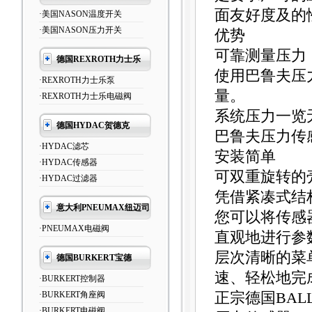
面友好度及的
·美国NASON温度开关
·美国NASON压力开关
优势
可靠测量压力
德国REXROTH力士乐
使用巴鲁夫压
·REXROTH力士乐泵
量。
·REXROTH力士乐电磁阀
系统压力一览
德国HYDAC贺德克
巴鲁夫压力传
·HYDAC滤芯
安装简单
·HYDAC传感器
可双重旋转的
·HYDAC过滤器
凭借紧凑式结
意大利PNEUMAX纽迈司
您可以将传感
·PNEUMAX电磁阀
直观地进行参
层次清晰的菜
德国BURKERT宝德
速、轻松地完
·BURKERT控制器
·BURKERT角座阀
正宗德国BAL
·BURKERT电磁阀