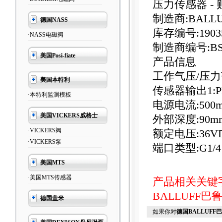
压力传感器 -
制造商:BALLU
德国NASS
库存编号:1903
·NASS电磁阀
制造商编号:BSP 
美国Posi-fiate
产品信息
工作气压/压力范围:
美国本特利
传感器输出1:P
·本特利监测模板
电源电流:500
美国VICKERS威格士
外部深度:90m
·VICKERS阀
额定电压:36V
·VICKERS泵
端口类型:G1/4
美国MTS
·美国MTS传感器
产品相关关键
BALLUFF巴
德国盖米
如果你对
德国BALLUF