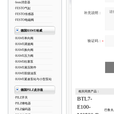
·festo消音器
·FESTO气缸
补充说明：
·FESTO传感器
·FESTO电磁阀
德国HAWE哈威
·HAWE单向阀
验证码：
·HAWE调速阀
·HAWE换向阀
·HAWE压力阀
·HAWE柱塞泵
·HAWE液压附件
·HAWE双级油泵
·HAWE紧凑泵站与小型泵站
德国PILZ皮尔兹
相关同类产品：
·PILZ开关
BTL7-
·PILZ继电器
E100-
·PILZ编码器
巴鲁夫