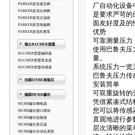
·PARKER派克液压阀
厂自动化设备
·PARKER派克比例阀
是要求严苛的
·PARKER派克过滤器
面友好度及的
·PARKER派克电磁阀
优势
·PARKER派克柱塞泵
可靠测量压力
瑞士BAUMER堡盟
使用巴鲁夫压
·BAUMER堡盟编码器
量。
·BAUMER堡盟变送器
系统压力一览
·BAUMER堡盟传感器
巴鲁夫压力传
法国EFFBE埃福贝
安装简单
可双重旋转的
德国MURR穆尔
凭借紧凑式结
·MURR穆尔继电器
您可以将传感
·MURR穆尔接口模块
·MURR穆尔连接器
直观地进行参
·MURR穆尔变压器
层次清晰的菜
·MURR穆尔自动化系统