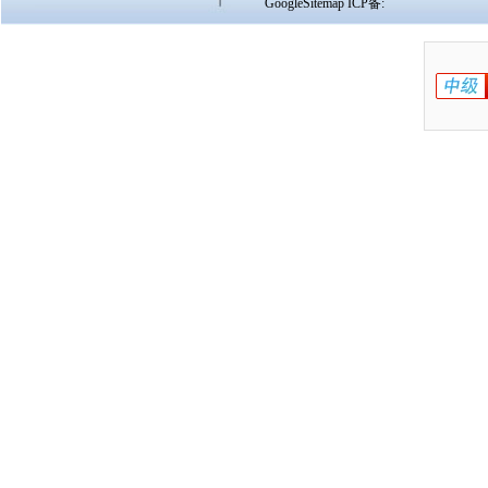
GoogleSitemap
ICP备: