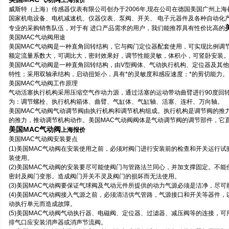
上海报价
威斯特（上海）传感器仪表有限公司创办于2006年,现在公司在德国美国广州上
国家机电设备、电机减速机、仪器仪表、泵阀、开关、 电子元器件及各种自动化
专业的采购销售队伍，对于有 进口产品需求的用户，我们能推荐具有性价比高的
美国MAC气动阀用途
美国MAC气动阀是一种直角回转结构，它与阀门定位器配套使用，可实现比例调节；
额定流量系数大，可调比大，密封效果好，调节性能灵敏，体积小，可竖卧安装
美国MAC气动阀是一种直角回转结构，由V型阀体、气动执行机构、定位器及其
特性；采用双轴承结构，启动扭矩小，具有*的灵敏度和感应速度；*的剪切能力。
美国MAC气动阀工作原理
气动活塞执行机构采用压缩空气作动力源，通过活塞的运动带动曲臂进行90度回
为：调节螺栓、执行机构箱体、曲臂、气缸体、气缸轴、活塞、连杆、万向轴。
美国MAC气动阀气动调节阀由执行机构和调节机构组成。执行机构是调节阀的推
的推力，推动调节机构动作。美国MAC气动阀阀体是气动调节阀的调节部件，它
美国MAC气动阀
上海报价
美国MAC气动阀安装要点
(1)美国MAC气动阀在安装使用之前，必须对阀门进行安装前的检查和开关运行
装使用。
(2)美国MAC气动阀的安装要尽可能使阀门与管路法兰同心，并加支撑固定。不
密封及阀门变形。造成阀门开关不灵及阀门的损坏而无法使用。
(3)美国MAC气动阀要保证气球阀及气动元件所提供的动力气源必须是洁净，尽可
(4)美国MAC气动阀接入气源之前，必须清洁供气管路，气源接口和开关等器件
动执行单元而造成故障。
(5)美国MAC气动阀气动执行器、电磁阀、定位器、过滤器、减压阀等的连接，
排气口应安装消声器或消声节流阀。