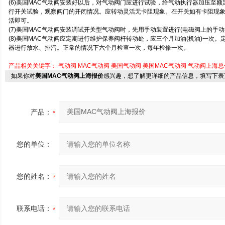
(6)美国MAC气动阀安装好以后，对气动阀门应进行试验，给气动执行器加压至额定值
行开关试验，观察阀门的开闭情况。应转动灵活无卡阻现象。在开关如有卡阻现
活即可。
(7)美国MAC气动阀安装调试开关型气动阀时，先用手动装置进行(电磁阀上的手
(8)美国MAC气动阀应定期进行维护保养阀杆转动处，应三个月加油(机油)一次
器进行放水、排污。正常的情况下六个月检查一次，每年检修一次。
产品相关关键字：
气动阀
MAC气动阀
美国气动阀
美国MAC气动阀
气动阀上海总
如果你对
美国MAC气动阀上海报价
感兴趣，想了解更详细的产品信息，填写下表
产品：
您的单位：
您的姓名：
联系电话：