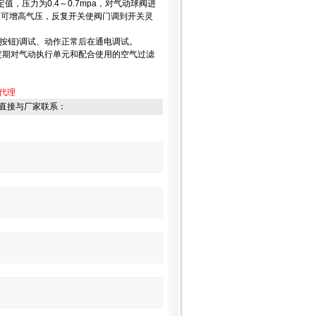
，压力为0.4～0.7mpa，对气动球阀进
象可增高气压，反复开关使阀门调到开关灵
动按钮)调试、动作正常后在通电调试。
。定期对气动执行单元和配合使用的空气过滤
代理
直接与厂家联系：