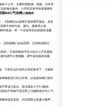
海都有子公司，主要经营欧洲、美国、日本等
产品的备品备件。公司经过多年的发展拥有
美国MAC气动阀
上海报价
 V型阀芯zui适用于各种调节场合，具有
。适用于控制气体、蒸汽、液体等介质。
他附件组成；有一个近似等百比的固有流量
转，达到使阀门自动启闭。它的组成部分
力部件，它按控制信号压力的大小产生相应
直接与调节介质接触，调节该流体的流量。
试验。只有在运行动作正常的条件下，才能安
能使球阀受其它外力作用，以免损坏阀门的中
能不带油污及水。清洁度应小于0.4微米。
，以防由于管路不清洁带上污物和泥沙冲入气
可用铜管或尼龙管，为以防防尘及减小噪声，