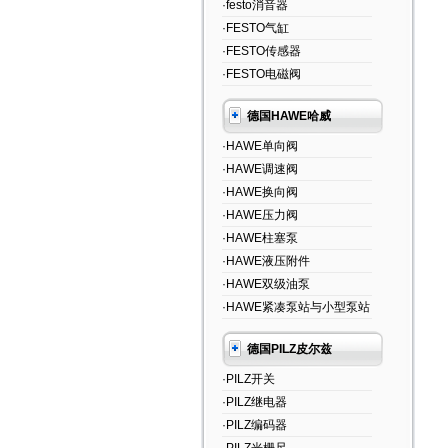
·festo消音器
·FESTO气缸
·FESTO传感器
·FESTO电磁阀
德国HAWE哈威
·HAWE单向阀
·HAWE调速阀
·HAWE换向阀
·HAWE压力阀
·HAWE柱塞泵
·HAWE液压附件
·HAWE双级油泵
·HAWE紧凑泵站与小型泵站
德国PILZ皮尔兹
·PILZ开关
·PILZ继电器
·PILZ编码器