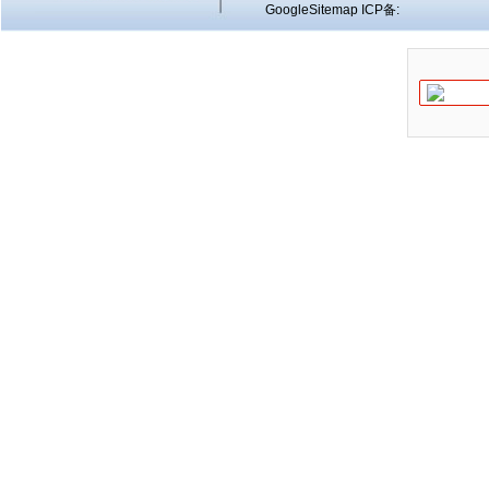
GoogleSitemap
ICP备: