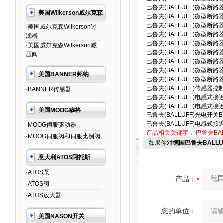
巴鲁夫(BALLUFF)微型断路器BE
美国Wilkerson威尔克森
巴鲁夫(BALLUFF)微型断路器B E
巴鲁夫(BALLUFF)微型断路器B E
·美国威尔克森Wilkerson过
巴鲁夫(BALLUFF)微型断路器BE
滤器
巴鲁夫(BALLUFF)微型断路器B 
·美国威尔克森Wilkerson减
巴兽夫(BALLUFF)微型断路器B
压阀
巴鲁夫(BALLUFF)微型断路器B 
巴鲁夫(BALLUFF)微型断路器B 
美国BANNER邦纳
巴鲁夫(BALLUFF)微型断路器BES
巴鲁夫(BALLUFF)传感器控制器
·BANNER传感器
巴鲁夫(BALLUFF)电感式接近传感
巴鲁夫(BALLUFF)电感式接近传
美国MOOG穆格
巴鲁夫(BALLUFF)光电开关BOS I
巴兽夫(BALLUFF)电感式接近传
·MOOG伺服驱动器
产品相关关键字：
巴鲁夫BAL
·MOOG伺服阀和伺服比例阀
如果你对
德国巴鲁夫BALLU
意大利ATOS阿托斯
·ATOS泵
产品：
·ATOS阀
·ATOS放大器
您的单位：
美国NASON开关