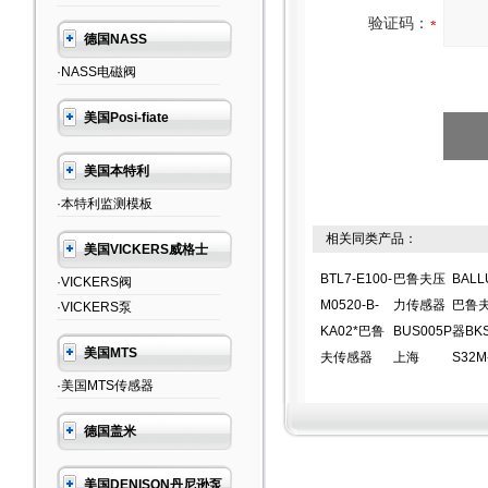
验证码：
德国NASS
·NASS电磁阀
美国Posi-fiate
美国本特利
·本特利监测模板
相关同类产品：
美国VICKERS威格士
BTL7-E100-
巴鲁夫压
BALL
·VICKERS阀
M0520-B-
力传感器
巴鲁
·VICKERS泵
KA02*巴鲁
BUS005P
器BKS
美国MTS
夫传感器
上海
S32M
·美国MTS传感器
德国盖米
美国DENISON丹尼逊泵