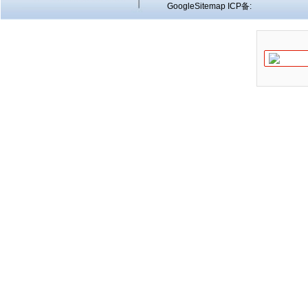
GoogleSitemap
ICP备: