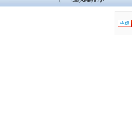
GoogleSitemap
ICP备: