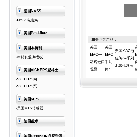
德国NASS
·NASS电磁阀
美国Posi-fiate
相关同类产品：
美国
美国
美国本特利
美国MAC电
MAC手
MAC
·本特利监测模板
磁阀34系列
动阀进口
手动
北京批发商
现货
阀*
美国VICKERS威格士
·VICKERS阀
·VICKERS泵
美国MTS
·美国MTS传感器
德国盖米
美国DENISON丹尼逊泵