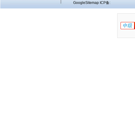
GoogleSitemap
ICP备: