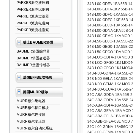
·PARKER派克液压阀
34B-L00-GDFA-1BA 55B-14
34B-L00-GDFA-1KV 55B-14
·PARKER派克比例阀
34B-L00-GDFC-1KA 55B-1
·PARKER派克过滤器
34B-L00-GDFC-1KE 55B-1
·PARKER派克电磁阀
34B-L00-GDJD-1BA 55B-1
·PARKER派克柱塞泵
34B-L00-GDNA-1KA 55B-1
34B-L00-GEMC-1KA MOD 1
34B-L50-GDJO-1DA 55B-22
瑞士BAUMER堡盟
34B-L50-GEG0-1DA 55B-2
·BAUMER堡盟编码器
34B-L50-GEGO-1DA MOD 1
34B-LOO-GDFA-1KA MOD 3
·BAUMER堡盟变送器
34B-LOO-GFGO-1KJ MOD40
·BAUMER堡盟传感器
34B-LOO-GFGO-1KJ MOD40
34B-N00-GDNA-1KA 55B-2
法国EFFBE埃福贝
34B-N00-GELA-1KA 55B-2
34B-N00-GEMA-1KA MOD 3
34B-N00-GEUA-1KA 55B-24
德国MURR穆尔
34C-ABA-GDDA-1BA 55B-2
34C-ABA-GDFA-1BA 55B-2
·MURR穆尔继电器
34C-ABA-GDFA-1GA 55B-2
·MURR穆尔接口模块
34C-ABA-GEMA-1BA MOD 1
·MURR穆尔连接器
34C-ABA-GFLA-1BA MOD 4
·MURR穆尔变压器
34C-ABB-GFEA-0BL MOD 7
34C-L00-GDNA-1BA56C-12
·MURR穆尔自动化系统
34C-L00-GEMA-1KA MOD 3