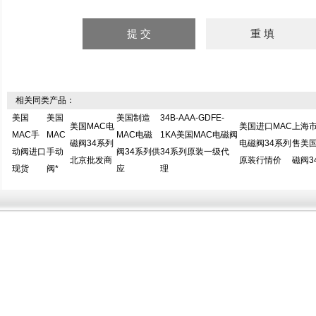
相关同类产品：
美国
美国
美国制造
34B-AAA-GDFE-
美国MAC电
美国进口MAC
上海
MAC手
MAC
MAC电磁
1KA美国MAC电磁阀
磁阀34系列
电磁阀34系列
售美国
动阀进口
手动
阀34系列供
34系列原装一级代
北京批发商
原装行情价
磁阀3
现货
阀*
应
理