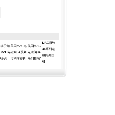
MAC原装
市场价销
美国MAC电
美国MAC
34系列电
MAC电
磁阀34系列
电磁阀34
磁阀美国
4系列
订购库存价
系列原装*
格