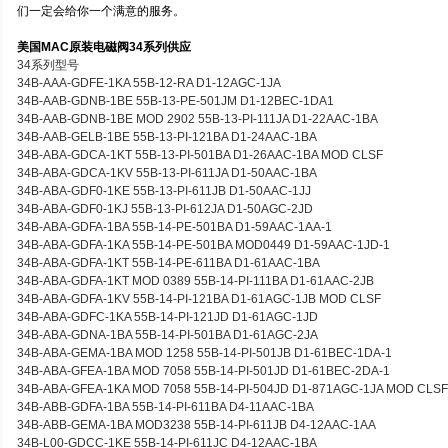
们一定会给你一个满意的服务。
美国MAC原装电磁阀34系列供应
34系列型号
34B-AAA-GDFE-1KA 55B-12-RA D1-12AGC-1JA
34B-AAB-GDNB-1BE 55B-13-PE-501JM D1-12BEC-1DA1
34B-AAB-GDNB-1BE MOD 2902 55B-13-PI-111JA D1-22AAC-1BA
34B-AAB-GELB-1BE 55B-13-PI-121BA D1-24AAC-1BA
34B-ABA-GDCA-1KT 55B-13-PI-501BA D1-26AAC-1BA MOD CLSF
34B-ABA-GDCA-1KV 55B-13-PI-611JA D1-50AAC-1BA
34B-ABA-GDF0-1KE 55B-13-PI-611JB D1-50AAC-1JJ
34B-ABA-GDF0-1KJ 55B-13-PI-612JA D1-50AGC-2JD
34B-ABA-GDFA-1BA 55B-14-PE-501BA D1-59AAC-1AA-1
34B-ABA-GDFA-1KA 55B-14-PE-501BA MOD0449 D1-59AAC-1JD-1
34B-ABA-GDFA-1KT 55B-14-PE-611BA D1-61AAC-1BA
34B-ABA-GDFA-1KT MOD 0389 55B-14-PI-111BA D1-61AAC-2JB
34B-ABA-GDFA-1KV 55B-14-PI-121BA D1-61AGC-1JB MOD CLSF
34B-ABA-GDFC-1KA 55B-14-PI-121JD D1-61AGC-1JD
34B-ABA-GDNA-1BA 55B-14-PI-501BA D1-61AGC-2JA
34B-ABA-GEMA-1BA MOD 1258 55B-14-PI-501JB D1-61BEC-1DA-1
34B-ABA-GFEA-1BA MOD 7058 55B-14-PI-501JD D1-61BEC-2DA-1
34B-ABA-GFEA-1KA MOD 7058 55B-14-PI-504JD D1-871AGC-1JA MOD CLS
34B-ABB-GDFA-1BA 55B-14-PI-611BA D4-11AAC-1BA
34B-ABB-GEMA-1BA MOD3238 55B-14-PI-611JB D4-12AAC-1AA
34B-L00-GDCC-1KE 55B-14-PI-611JC D4-12AAC-1BA