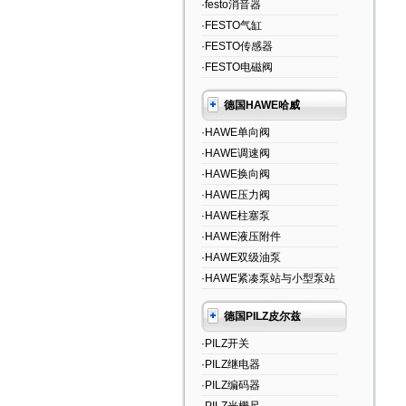
·festo消音器
·FESTO气缸
·FESTO传感器
·FESTO电磁阀
德国HAWE哈威
·HAWE单向阀
·HAWE调速阀
·HAWE换向阀
·HAWE压力阀
·HAWE柱塞泵
·HAWE液压附件
·HAWE双级油泵
·HAWE紧凑泵站与小型泵站
德国PILZ皮尔兹
·PILZ开关
·PILZ继电器
·PILZ编码器