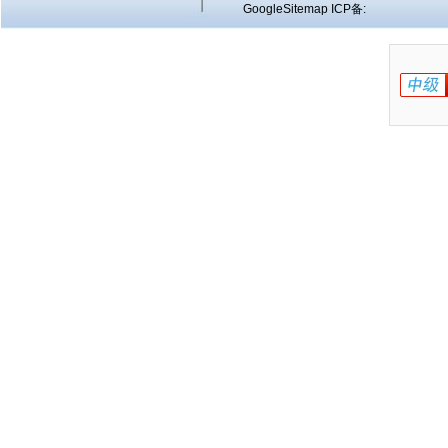
GoogleSitemap
ICP备: