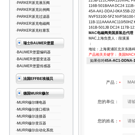
225B-121CAAA 220V/AC P
·PARKER派克液压阀
116B-501BAAA DC24 111B
·PARKER派克比例阀
45A-AA1-DDAJ-0KA 55B-22
·PARKER派克过滤器
NVFS3100-5FZ NVFS6100-
11B-111AAAA AC110/50HZ 
·PARKER派克电磁阀
161B-501JB DC24 117B-12
·PARKER派克柱塞泵
MAC电磁阀美国原装总代理
MAC上海负责人：段溪溪
瑞士BAUMER堡盟
：
地址：上海黄浦区北京东路科
·BAUMER堡盟编码器
产品相关关键字：
美国MAC
·BAUMER堡盟变送器
如果你对
45A-AC1-DD
·BAUMER堡盟传感器
法国EFFBE埃福贝
产品：
德国MURR穆尔
您的单位：
·MURR穆尔继电器
·MURR穆尔接口模块
·MURR穆尔连接器
您的姓名：
·MURR穆尔变压器
·MURR穆尔自动化系统