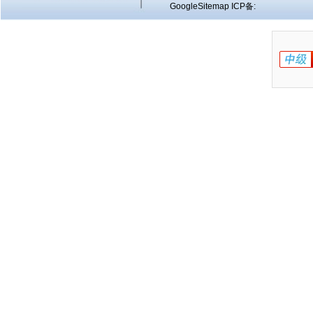
GoogleSitemap
ICP备: