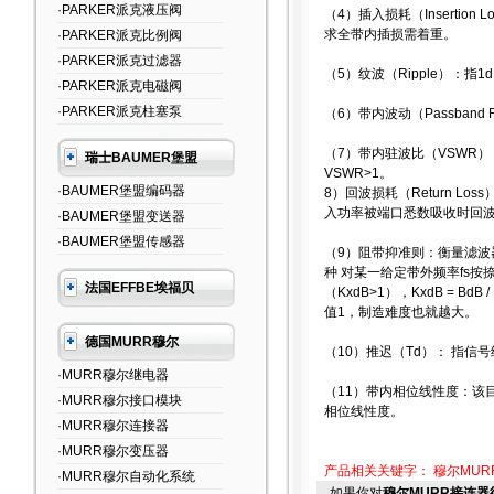
·PARKER派克液压阀
（4）插入损耗（Insert
求全带内插损需着重。
·PARKER派克比例阀
·PARKER派克过滤器
（5）纹波（Ripple）：
·PARKER派克电磁阀
·PARKER派克柱塞泵
（6）带内波动（Passban
（7）带内驻波比（VSWR
瑞士BAUMER堡盟
VSWR>1。
·BAUMER堡盟编码器
8）回波损耗（Return Lo
入功率被端口悉数吸收时回
·BAUMER堡盟变送器
·BAUMER堡盟传感器
（9）阻带抑准则：衡量滤
种 对某一给定带外频率fs按
法国EFFBE埃福贝
（KxdB>1），KxdB = 
值1，制造难度也就越大。
德国MURR穆尔
（10）推迟（Td）： 指信
·MURR穆尔继电器
（11）带内相位线性度：该
·MURR穆尔接口模块
相位线性度。
·MURR穆尔连接器
·MURR穆尔变压器
产品相关关键字：
穆尔MUR
·MURR穆尔自动化系统
如果你对
穆尔MURR接连