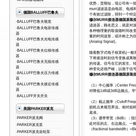
优势，货期短，现公司有一批
murr滤波器是由电容、电感
德国BALLUFF巴鲁夫
个有效过滤除，得到一个特定
穆尔MURR接连器德国原装
·BALLUFF巴鲁夫视觉
滤波器，顾名思义，就是对波
·BALLUFF巴鲁夫电容传感
各种物理量的取值随时间改
器
量的时间波形，或许称之为信
·BALLUFF巴鲁夫光电传感
(Analog Signal)。
器
·BALLUFF巴鲁夫位移传感
随着数字式电子核算机(一般
器
下将接连时刻信号变换成离
·BALLUFF巴鲁夫无线传感
的传递。信号在它的发生、
器
种变化还很严峻，以致于信
·BALLUFF巴鲁夫压力传感
穆尔MURR接连器德国原装
器
·BALLUFF巴鲁夫接近传感
（1）中心频率（Center F
器
对降低1dB或3dB边频点。
·BALLUFF开关开关
（2）截止频率（Cutoff 
损耗点来规范界说。相对损
美国PARKER派克
基准。
·PARKER派克阀
（3）通带带宽（BdB）：指需
处对应的左、右边频点。一般用X
·PARKER派克泵
（fractional bandwid
·PARKER派克齿轮泵