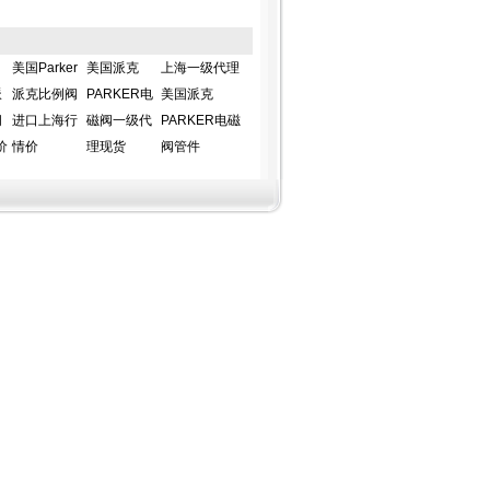
美国Parker
美国派克
上海一级代理
派
派克比例阀
PARKER电
美国派克
阀
进口上海行
磁阀一级代
PARKER电磁
价
情价
理现货
阀管件