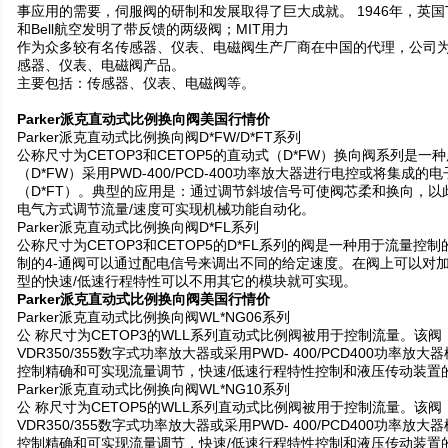
事应用的需要，伺服阀的研制和发展取得了巨大成就。 1946年，英国Tins
和Bell航空发明了带反馈的两级阀；MIT用力
作为众多较有名传感器、仪表、电磁阀生产厂商在中国的代理，公司为
感器、仪表、电磁阀产品。
主要包括：传感器、仪表、电磁阀等。
Parker派克直动式比例换向阀美国行情价
Parker派克直动式比例换向阀D*FW/D*FT系列
公称尺寸为CETOP3和CETOP5的直动式（D*FW）换向阀系列是
（D*FW）采用PWD-400/PCD-400功率放大器进行电控或将集成
（D*FT）。典型的应用是：通过调节斜坡信号可使阀芯柔和换向，
电气方式调节流量/速度可实现机械功能自动化。
Parker派克直动式比例换向阀D*FL系列
公称尺寸为CETOP3和CETOP5的D*FL系列的阀是一种用于流量
制的4-通阀可以通过配电信号来调出不同的给定速度。在阀上可以对
型的快速/低速行程特性可以不用其它的模块就可实现。
Parker派克直动式比例换向阀美国行情价
Parker派克直动式比例换向阀WL*NG06系列
公 称尺寸为CETOP3的WLL系列直动式比例阀被用于控制流量。该阀
VDR350/355数字式功率放大器或采用PWD- 400/PCD400功
控制精确和可实现流量调节，快速/低速行程特性控制和液压传动装置
Parker派克直动式比例换向阀WL*NG10系列
公 称尺寸为CETOP5的WLL系列直动式比例阀被用于控制流量。该阀
VDR350/355数字式功率放大器或采用PWD- 400/PCD400功
控制精确和可实现流量调节，快速/低速行程特性控制和液压传动装置