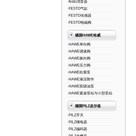
·festo消音器
·FESTO气缸
·FESTO传感器
·FESTO电磁阀
德国HAWE哈威
·HAWE单向阀
·HAWE调速阀
·HAWE换向阀
·HAWE压力阀
·HAWE柱塞泵
·HAWE液压附件
·HAWE双级油泵
·HAWE紧凑泵站与小型泵站
德国PILZ皮尔兹
·PILZ开关
·PILZ继电器
·PILZ编码器