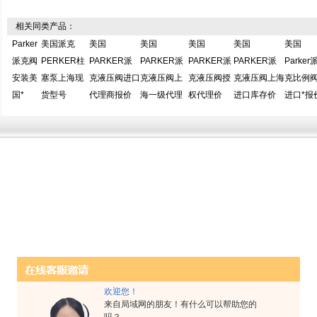
相关同类产品：
Parker
美国派克
美国
美国
美国
美国
美国
派克阀
PERKER柱
PARKER派
PARKER派
PARKER派
PARKER派
Parker
安装美
塞泵上海现
克液压阀进口
克液压阀上
克液压阀授
克液压阀上海
克比例
国*
货型号
代理商报价
海一级代理
权代理价
进口库存价
进口*报
欢迎您！
来自局域网的朋友！有什么可以帮助您的