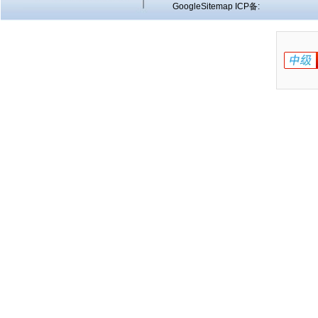
GoogleSitemap
ICP备: