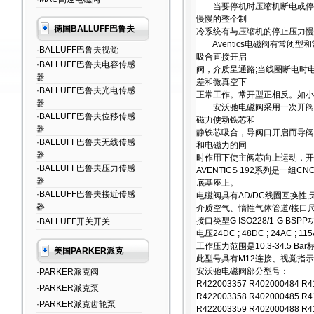
当要停机时压缩机断电或停止
慢慢的整个制
德国BALLUFF巴鲁夫
冷系统有与压缩机的停止压力慢
Aventics电磁阀有常闭
·BALLUFF巴鲁夫视觉
吸合直接开启
·BALLUFF巴鲁夫电容传感
阀，介质呈通路;当线圈断电时
器
差和微真空下
·BALLUFF巴鲁夫光电传感
正常工作。常开型正相反。如小
器
安沃驰电磁阀采用一次开阀和
·BALLUFF巴鲁夫位移传感
磁力使动铁芯和
器
静铁芯吸合，导阀口开启而导阀
·BALLUFF巴鲁夫无线传感
和电磁力的同
器
时作用下使主阀芯向上运动，开
·BALLUFF巴鲁夫压力传感
AVENTICS 192系列是
器
底基座上。
·BALLUFF巴鲁夫接近传感
电磁阀具有AD/DC线圈互换性,
器
介质空气、惰性气体管道/接口尺寸1/
接口类型G ISO228/1-G BSPP
·BALLUFF开关开关
电压24DC ; 48DC ; 24AC ; 115A
工作压力范围是10.3-34.5 Bar标准
美国PARKER派克
此型号具有M12连接、视觉指
安沃驰电磁阀部分型号：
·PARKER派克阀
R422003357 R402000484 R4
·PARKER派克泵
R422003358 R402000485 R4
·PARKER派克齿轮泵
R422003359 R402000488 R4