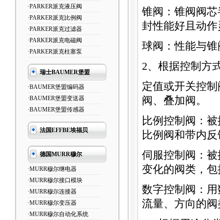
·PARKER派克液压阀
锥阀：锥阀阀芯半
·PARKER派克比例阀
封性能好且动作
·PARKER派克过滤器
·PARKER派克电磁阀
球阀：性能与锥
·PARKER派克柱塞泵
2、根据控制方
瑞士BAUMER堡盟
定值或开关控制
·BAUMER堡盟编码器
·BAUMER堡盟变送器
阀、叠加阀。
·BAUMER堡盟传感器
比例控制阀：被
法国EFFBE埃福贝
比例阀和带内反
伺服控制阀：被
德国MURR穆尔
变化的阀类，包
·MURR穆尔继电器
·MURR穆尔接口模块
数字控制阀：用
·MURR穆尔连接器
流量、方向的阀
·MURR穆尔变压器
·MURR穆尔自动化系统