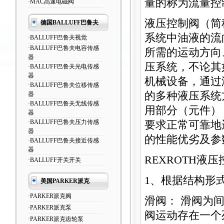
量的称为流量控
·MAC高速电磁阀
液压控制阀（简
德国BALLUFF巴鲁夫
系统中油液的流
·BALLUFF巴鲁夫视觉
·BALLUFF巴鲁夫电容传感
所需的运动方向
器
压系统，不论其
·BALLUFF巴鲁夫光电传感
器
机械设备，通过
·BALLUFF巴鲁夫位移传感
的多种液压系统
器
·BALLUFF巴鲁夫无线传感
用部分（元件）
器
·BALLUFF巴鲁夫压力传感
要求正常可靠地
器
的性能优劣及参
·BALLUFF巴鲁夫接近传感
器
REXROTH液
·BALLUFF开关开关
1、根据结构形
美国PARKER派克
·PARKER派克阀
滑阀： 滑阀为
·PARKER派克泵
阀运动存在一个
·PARKER派克齿轮泵