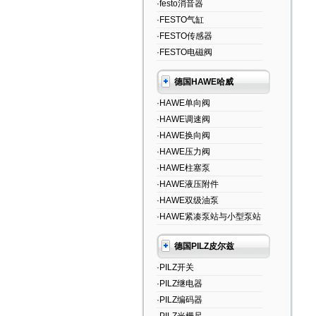
·festo消音器
·FESTO气缸
·FESTO传感器
·FESTO电磁阀
德国HAWE哈威
·HAWE单向阀
·HAWE调速阀
·HAWE换向阀
·HAWE压力阀
·HAWE柱塞泵
·HAWE液压附件
·HAWE双级油泵
·HAWE紧凑泵站与小型泵站
德国PILZ皮尔兹
·PILZ开关
·PILZ继电器
·PILZ编码器