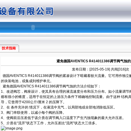
技术指南
避免德国AVENTICS R414011386调节阀气
发布日期：[2025-05-19] 共阅[316]次
德国AVENTICS R414011386调节阀的紧凑设计下暗藏着较大流量。它可用
的块装电池，或集成到维护单元。
避免德国AVENTICS R414011386调节阀气蚀的方法介绍如下：
1、改进阀芯，阀座设计，使其具有合理的液流速度分布和压力分布。如小流量调节
都有很小的锥度，适用于在恒定的上游压力条件下精确地控制流量。由于这种 结构具
导，它曾用于4200公斤/厘米 2 的压降下。
2、在 条件充许的 情况下，在液流中充气，以局部地或全部地消除低压区。
3、阀门串联使用，以减小每个阀的压降。
4、使阀前后压差低于该介质在调节阀入口温度下产生汽蚀现象的最大允许压差。
5、介质在“流开"状态下工作，允许压差比“流闭"状态大三倍多。