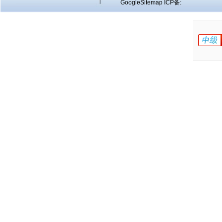
GoogleSitemap
ICP备: