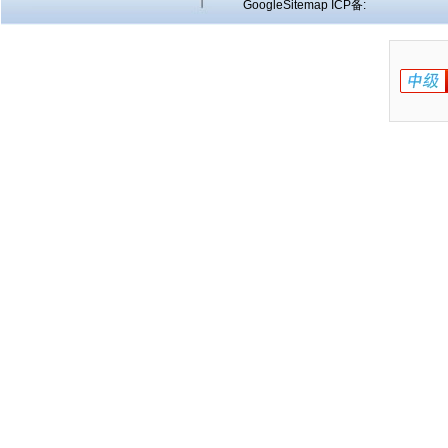
GoogleSitemap
ICP备: